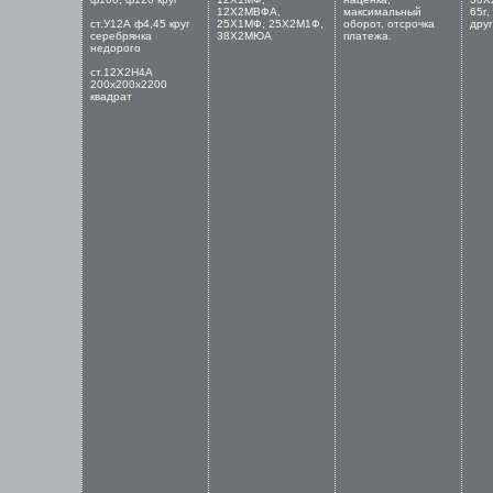
12Х2МВФА,
максимальный
65г,
ст.У12А ф4,45 круг
25Х1МФ, 25Х2М1Ф,
оборот, отсрочка
друг
серебрянка
38Х2МЮА
платежа.
недорого
ст.12Х2Н4А
200х200х2200
квадрат