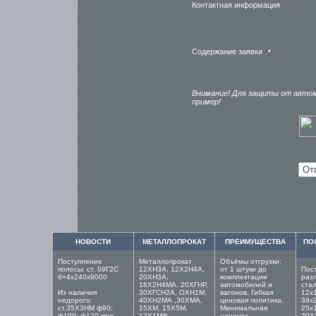
Контактная информация
Содержание заявки
*
Внимание! Для защиты от автом
пример!
НОВОСТИ
МЕТАЛЛОПРОКАТ
ПРЕИМУЩЕСТВА
ПО
Поступление
Металлопрокат
Объёмы отгрузки:
полосы: ст. 09Г2С
12ХН3А, 12Х2Н4А,
от 1 штуки до
Пос
б=4х240х9000
20ХН3А,
комплектации
раз
18Х2Н4МА, 20ХГНР,
автомобилей и
стал
Из наличия
30ХГСН2А, ОХН1М,
вагонов. Гибкая
12х
недорого:
40ХН2МА ,30ХМА,
ценовая политика.
38х
ст.35Х3НМ ф90;
15ХМ, 15Х5М,
Минимальная
25х
ф100; ф120 круг
12Х1МФ,
наценка,
30Х